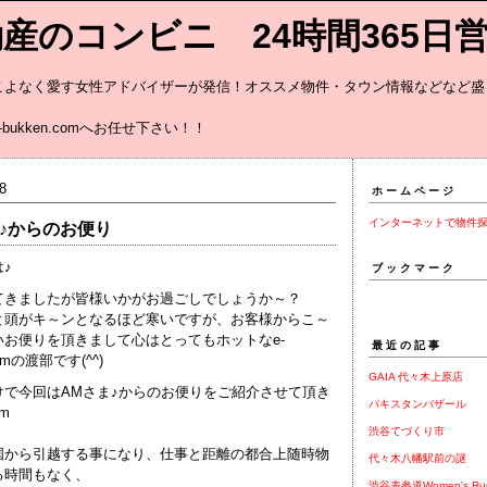
産のコンビニ 24時間365日
こよなく愛す女性アドバイザーが発信！オススメ物件・タウン情報などなど盛
載中♪ お
bukken.comへお任せ下さい！！
8
ホームページ
インターネットで物件
ま♪からのお便り
♪
ブックマーク
てきましたが皆様いかがお過ごしでしょうか～？
と頭がキ～ンとなるほど寒いですが、お客様からこ～
いお便りを頂きまして心はとってもホットなe-
最近の記事
comの渡部です(^^)
GAIA 代々木上原店
けで今回はAMさま♪からのお便りをご紹介させて頂き
パキスタンバザール
)m
渋谷てづくり市
国から引越する事になり、仕事と距離の都合上随時物
代々木八幡駅前の謎
る時間もなく、
渋谷表参道Women's Ru