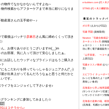
e-bukken.com
(
代々木
きの物件てなかなかないんですよね～
き物件検索からアフターケアまで本当に頼りになりま
STING
(
代々木八幡駅前
最近のトラックバ
不動産屋さんの玉手箱や～♪
ボロ市
(えみちび日記)
－
宅建 問題
(資格取得)
けで最後はバッチリ
彦麻呂
さん風に締めくくって頂き
Newton「宅建合格保
笑）
ターネット3ヶ月
(情報
ォカート・・・ＳＯＨ
ん、お便りありがとうございますm(__)m
功に導く電子書籍販売ツ
きのお部屋、気に入って頂けて安心しましたぁ。
「山手茶屋」 〜３〜
(
上原日記)
時にお話ししたウッディなブラインドはもうご購入さ
か？
宅建オススメ教材
(ひと
言)
にもこだわりを持ってらっしゃるジュニアさん(^_-)
部屋が出来上がってるんだろうなぁと思うと何だかと
エビフライ チューボーで
しいです。
(レシピを集めたよ！お
美味しい食卓)
京ライフをエンジョイして下さいませ♪
北海道から学ぶ地球温
(サンケイスポーツ応援ブ
いサンケイスポーツ情報
ログランキングに参加してみました☆
北海道の道東の端、根
(北海道、札幌からの旅情
順位はコチラから♪