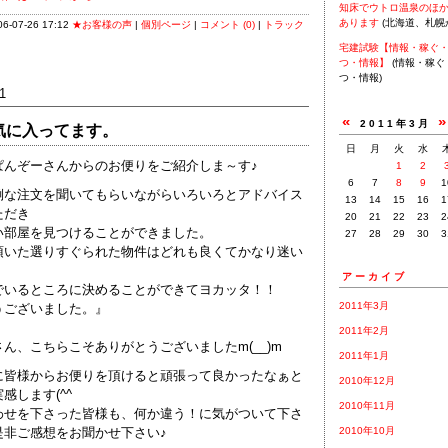
知床でウトロ温泉のほ
あります
(北海道、札幌
-07-26 17:12
★お客様の声
|
個別ページ
|
コメント (0)
|
トラック
宅建試験【情報・稼ぐ
つ・情報】
(情報・稼ぐ
つ・情報)
1
«
2011年3月
気に入ってます。
日
月
火
水
ぱんぞーさんからのお便りをご紹介しま～す♪
1
2
6
7
8
9
1
倒な注文を聞いてもらいながらいろいろとアドバイス
13
14
15
16
1
ただき
20
21
22
23
2
い部屋を見つけることができました。
27
28
29
30
3
頂いた選りすぐられた物件はどれも良くてかなり迷い
アーカイブ
でいるところに決めることができてヨカッタ！！
2011年3月
うございました。』
2011年2月
ん、こちらこそありがとうございましたm(__)m
2011年1月
に皆様からお便りを頂けると頑張って良かったなぁと
2010年12月
感します(^^ゞ
2010年11月
わせを下さった皆様も、何か違う！に気がついて下さ
是非ご感想をお聞かせ下さい♪
2010年10月