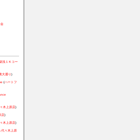
と
る会
築浅１Ｋコー
農大通り
)
me
(
ハートフ
ance
 代々木上原店
)
原店
)
 代々木上原店
)
IA 代々木上原