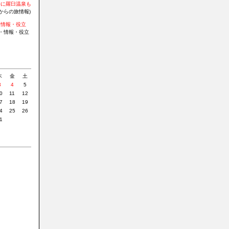
かに羅臼温泉も
からの旅情報)
・情報・役立
・情報・役立
»
木
金
土
3
4
5
0
11
12
7
18
19
4
25
26
1