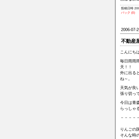
投稿日時 2006
バック (0)
2006-07-2
不動産
こんにちは！
毎日雨雨
天！！
外に出る
ね～。
天気が良い
張り切っ
今日は青
らっしゃる
－－－－
りんごの
そんな時