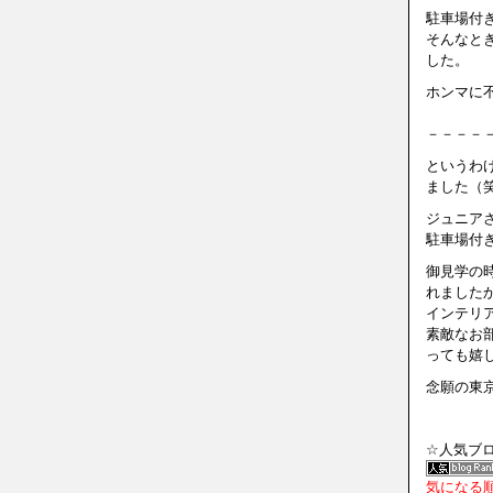
駐車場付
そんなと
した。
ホンマに
－－－－
というわ
ました（
ジュニアさ
駐車場付
御見学の
れました
インテリア
素敵なお
っても嬉
念願の東
☆人気ブ
気になる