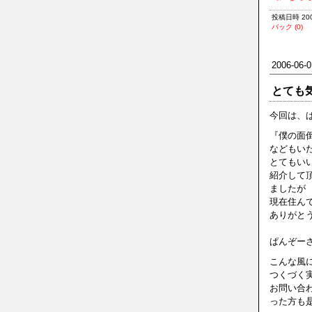
投稿日時 2006
バック (0)
2006-06-0
とても
今回は、
『僕の面
などもい
とてもい
紹介して
ましたが
現在住ん
ありがと
ぱんぞーさ
こんな風
つくづく実
お問い合
った方も