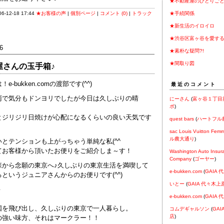
★不動産屋のひとりご
-12-18 17:44
★お客様の声
|
個別ページ
|
コメント (0)
|
トラック
★手続関係
★新生活のイロイロ
★渋谷区富ヶ谷を愛す
6
★素朴な疑問?!
★間取り図
屋さんの玉手箱♪
e-bukken.comの渡部です(^^)
最近のコメント
雨で気分もドンヨリでしたが今日は久しぶりの晴
にーさん
(
富ヶ谷１丁目
ポ
)
とジリジリ日焼けが心配になるくらいの良い天気です
quest bars
(
ハートフル
sac Louis Vuitton Fem
ル農大通り
)
とテンションも上がっちゃう単純な私(^^ゞ
てお客様から頂いたお便りをご紹介しま～す！
Washington Auto Insur
Company
(
ゴーヤー
)
森から念願の東京へ♪久しぶりの東京生活を満喫して
e-bukken.com
(
GAIA
というジュニアさんからのお便りです(^^)
いとー
(
GAIA 代々木上
－
e-bukken.com
(
GAIA
国を飛び出し、久しぶりの東京で一人暮らし。
コムデギャルソン
(
GA
店
)
の強い味方、それはマークラー！！