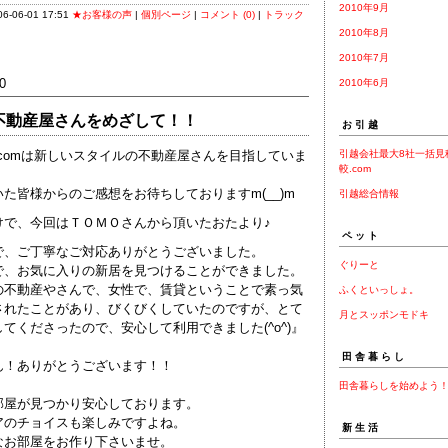
2010年9月
-06-01 17:51
★お客様の声
|
個別ページ
|
コメント (0)
|
トラック
2010年8月
2010年7月
0
2010年6月
不動産屋さんをめざして！！
お引越
ken.comは新しいスタイルの不動産屋さんを目指していま
引越会社最大8社一括見
較.com
た皆様からのご感想をお待ちしておりますm(__)m
引越総合情報
けで、今回はＴＯＭＯさんから頂いたおたより♪
ペット
で、ご丁寧なご対応ありがとうございました。
ぐりーと
で、お気に入りの新居を見つけることができました。
の不動産やさんで、女性で、賃貸ということで素っ気
ふくといっしょ。
されたことがあり、びくびくしていたのですが、とて
月とスッポンモドキ
てくださったので、安心して利用できました(^o^)』
田舎暮らし
さん！ありがとうございます！！
田舎暮らしを始めよう
部屋が見つかり安心しております。
アのチョイスも楽しみですよね。
新生活
なお部屋をお作り下さいませ。