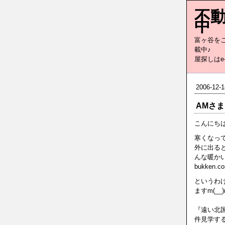
不動
中
富ヶ谷を
屋探しはe-
2006-12-1
AMさ
こんにちは
寒くなっ
外に出る
んな暖か
bukken.
というわ
ますm(__
『遠い北
件見学す