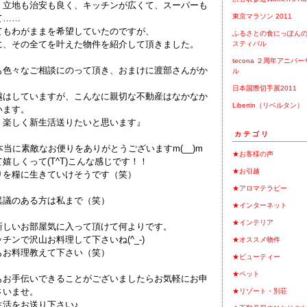
、立地も治安も良く、キッチンが広くて、スーパーも
東京マラソン 2011
て……
てもわがままを希望していたのですが、
ふるさとの食にっぽんの
に、その全てを叶えた物件を紹介して頂きました。
スティバル
tecona ２周年アニバ
も色々なご相談にのって頂き、
おまけに渡部さんがか
ル
日本国際切手展2011
越はしていますが、こんなに親切な不動産はなかなか
Libertin（リベルタン）
います。
、楽しく新生活送りたいと思います』
カテゴリ
本当に素敵なお便りをありがとうございますm(__)m
★お客様の声
嬉しくって(T^T)こんな感じです！！
★お引越
りを糧に生きていけそうです（笑）
★アロマテラピー
異議のある方は私まで（笑）
★インターネット
★インテリア
新しいお部屋気に入って頂けて何よりです。
チンで沢山お料理して下さいね(^_-)
★オススメ物件
もお料理教えて下さい（笑）
★ビューティー
★ペット
もお手伝いできることがございましたらお気軽にお申
さいませ。
★リゾート・別荘
生活をお送り下さい♪