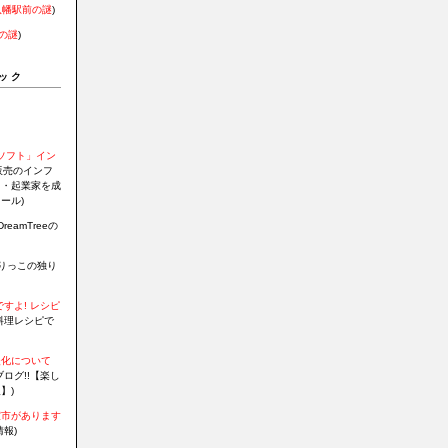
八幡駅前の謎
)
の謎
)
ック
証ソフト」イン
販売のインフ
Ｏ・起業家を成
ール)
DreamTreeの
りっこの独り
すよ! レシピ
料理レシピで
暖化について
ログ!!【楽し
】)
室市があります
報)