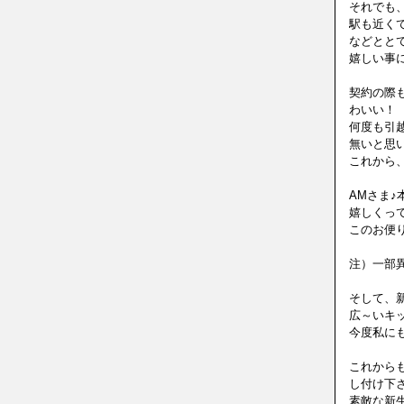
それでも
駅も近く
などとと
嬉しい事
契約の際
わいい！
何度も引
無いと思
これから
AMさま♪
嬉しくって
このお便
注）一部
そして、
広～いキッ
今度私に
これから
し付け下
素敵な新