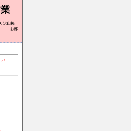
営業
り沢山掲
部
探し！
n