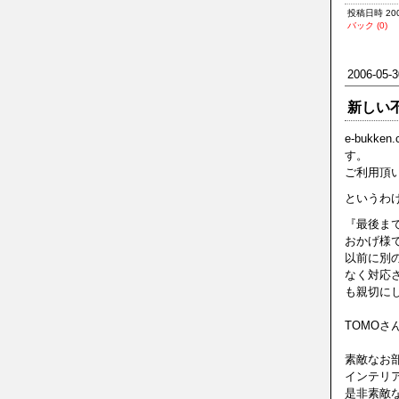
投稿日時 2006
バック (0)
2006-05-3
新しい
e-buk
す。
ご利用頂い
というわ
『最後ま
おかげ様
以前に別
なく対応
も親切にし
TOMO
素敵なお
インテリ
是非素敵