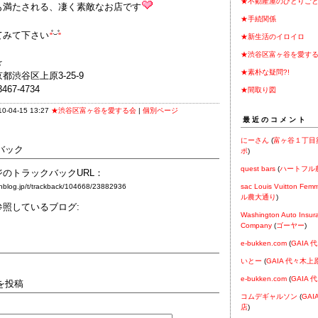
★不動産屋のひとりご
も満たされる、凄く素敵なお店です
★手続関係
てみて下さい
★新生活のイロイロ
★渋谷区富ヶ谷を愛す
☆
★素朴な疑問?!
都渋谷区上原3-25-9
467-4734
★間取り図
-04-15 13:27
★渋谷区富ヶ谷を愛する会
|
個別ページ
最近のコメント
にーさん
(
富ヶ谷１丁目
バック
ポ
)
quest bars
(
ハートフル
のトラックバックURL：
cnblog.jp/t/trackback/104668/23882936
sac Louis Vuitton Fem
ル農大通り
)
参照しているブログ:
Washington Auto Insur
Company
(
ゴーヤー
)
e-bukken.com
(
GAIA
いとー
(
GAIA 代々木上
e-bukken.com
(
GAIA
を投稿
コムデギャルソン
(
GA
店
)