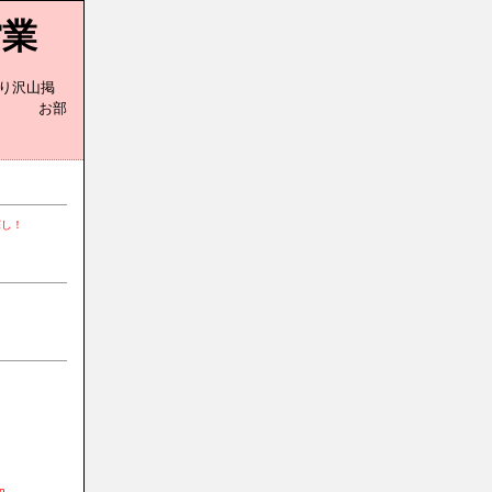
営業
り沢山掲
部
探し！
n