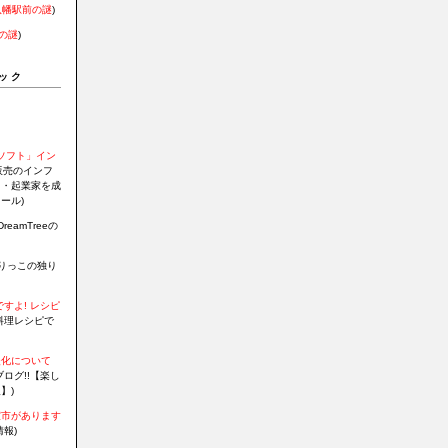
八幡駅前の謎
)
の謎
)
ック
証ソフト」イン
販売のインフ
Ｏ・起業家を成
ール)
DreamTreeの
りっこの独り
すよ! レシピ
料理レシピで
暖化について
ログ!!【楽し
】)
室市があります
報)