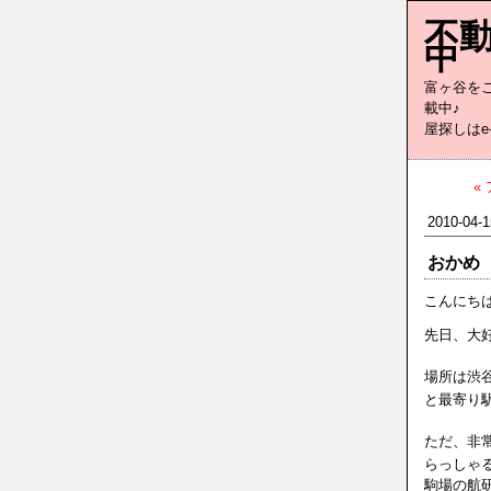
不動
中
富ヶ谷を
屋探しはe-
«
2010-04-1
おかめ
こんにち
先日、大
場所は渋
と最寄り
ただ、非
らっしゃ
駒場の航