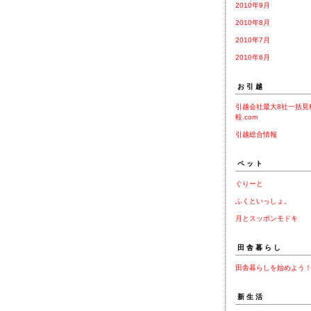
2010年9月
2010年8月
2010年7月
2010年6月
お引越
引越会社最大8社一括見
較.com
引越総合情報
ペット
ぐりーと
ふくといっしょ。
月とスッポンモドキ
田舎暮らし
田舎暮らしを始めよう
新生活