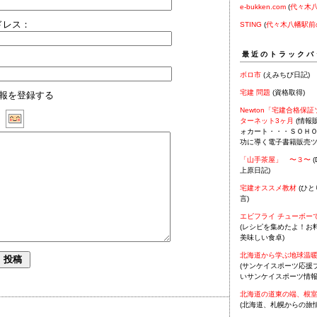
e-bukken.com
(
代々木
ドレス：
STING
(
代々木八幡駅前
最近のトラックバ
ボロ市
(えみちび日記)
宅建 問題
(資格取得)
報を登録する
Newton「宅建合格保
ターネット3ヶ月
(情報
：
ォカート・・・ＳＯＨ
功に導く電子書籍販売ツ
「山手茶屋」 〜３〜
(
上原日記)
宅建オススメ教材
(ひと
言)
エビフライ チューボーで
(レシピを集めたよ！お
美味しい食卓)
北海道から学ぶ地球温
(サンケイスポーツ応援ブ
いサンケイスポーツ情報
北海道の道東の端、根
(北海道、札幌からの旅情