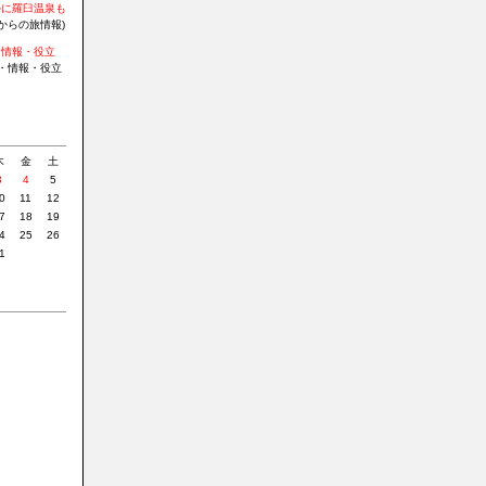
かに羅臼温泉も
からの旅情報)
・情報・役立
・情報・役立
»
木
金
土
3
4
5
0
11
12
7
18
19
4
25
26
1