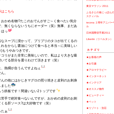
東京マラソン 2011
事はこちら
ふるさとの食にっぽんの
スティバル
、おかめ名物!?たこのおでんがすご～く食べたい気分
tecona ２周年アニバ
で、無くならないうちにオーダー（笑）無事、まだあ
ル
。ほっ
日本国際切手展2011
Libertin（リベルタン）
品なスープに浸かって、プリプリのタコが出てくるの
これをからし醤油につけて食べると本当～に美味しい
カテゴリ
_<)もうやみつきです。
リコリがまた非常に美味しいので、私はより大きな吸
★お客様の声
付いてる部分を選りわけて頂きます（笑）
★お引越
た、熱燗が合うんですよねぇ
★アロマテラピー
せん。
★インターネット
でんの他にはかじきマグロの照り焼きと皮剥のお刺身
★インテリア
しました
★オススメ物件
もう鉄板です！間違いない2トップです
★ビューティー
は苦手で絶対食べないんですが、おかめの皮剥のお刺
★ペット
てくる肝ソース?は大好物です（笑）
★リゾート・別荘
ったぁ