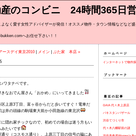
産のコンビニ 24時間365日
こよなく愛す女性アドバイザーが発信！オススメ物件・タウン情報などなど盛
載中♪ お
bukken.comへお任せ下さい！！
 アースデイ東京2010
|
メイン
|
ぶた家 本店 »
ホームページ
5
インターネットで物件
ブックマーク
は♪ワタナベです。
好きなおでん屋さん「おかめ」にいってきました
最近の記事
谷区上原3丁目、富ヶ谷からだと歩いてすぐ！電車だ
GAIA 代々木上原店
駅は井の頭線の駒場東大前か小田急線の東北沢
パキスタンバザール
渋谷てづくり市
常に隠れ家チックなので、初めての場合は迷う方もい
るみたいです
代々木八幡駅前の謎
研通り（コスモス通り）、上原三丁目の信号の脇にあ
渋谷表参道Women's Ru