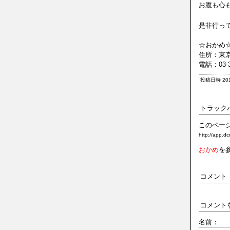
お腹も心
是非行っ
☆おかめ
住所：東京
電話：03-3
投稿日時 2010
トラック
このページ
http://app.d
おかめ
を
コメント
コメント
名前：