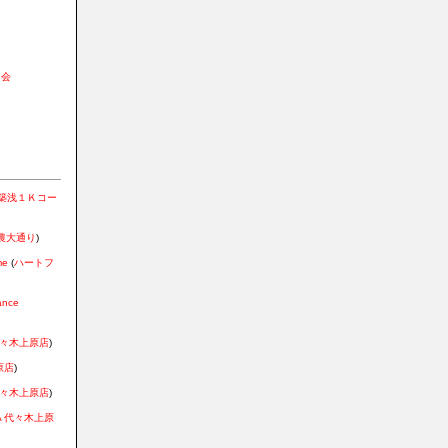
と
る会
築浅１Ｋコー
農大通り
)
me
(
ハートフ
ance
 代々木上原店
)
原店
)
 代々木上原店
)
IA 代々木上原