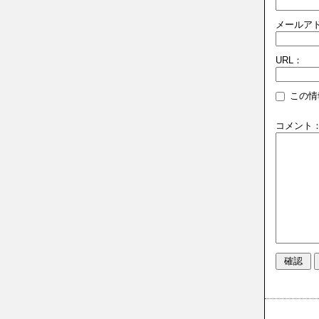
メールア
URL：
この情
コメント