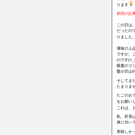
ります
前回の記
この日は
だったの
りました
薄味の上
ですが、
のです(>
吸盤のコ
盤が沢山
そしてま
たまりま
たこのお
をお願い
これは、
私、肝系
身に付い
美味しか