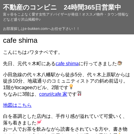
不動産のコンビニ 24時間365日営業中
富ヶ谷をこよなく愛す女性アドバイザーが発信！オススメ物件・タウン情報な
どなど盛り沢山掲載中♪
お部屋探しはe-bukken.comへお任せ下さい！！
cafe shima
こんにちは♪ワタナベです。
先日、元代々木町にある
cafe shima
に行ってきました
小田急線の代々木八幡駅から徒歩5分、代々木上原駅からは
徒歩10分、地蔵通りのコミュニティストアの斜め前辺り。
1階がtocageeのビル、2階です
ちなみに3階は、
coruri/cafe 家
です
地図はこちら
白を基調とした店内は、手作り感が溢れていて可愛いく、
落ち着きました
お一人でお茶を飲みながら読書をされている方や、書き物